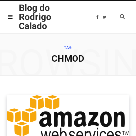
Blog do
Rodrigo
F
T
a
w
Calado
c
i
e
t
b
t
o
e
o
r
ROWSI
k
TAG
CHMOD