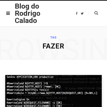
Blog do
Rodrigo
F
T
a
w
Calado
c
i
e
t
b
t
o
e
o
r
ROWSI
k
TAG
FAZER