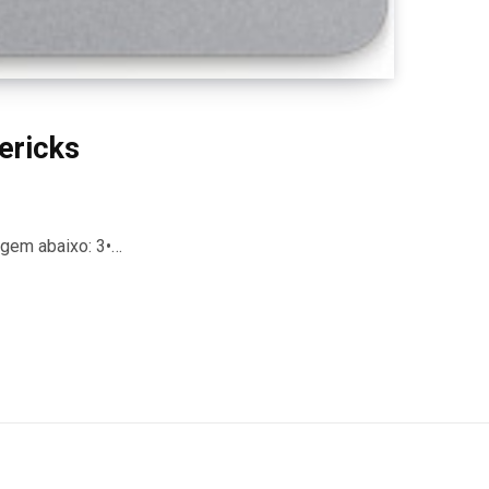
ericks
agem abaixo: 3•…