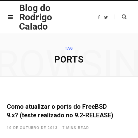
Blog do
Rodrigo
F
T
a
w
Calado
c
i
e
t
b
t
o
e
o
r
ROWSI
k
TAG
PORTS
Como atualizar o ports do FreeBSD
9.x? (teste realizado no 9.2-RELEASE)
10 DE OUTUBRO DE 2013
7 MINS READ