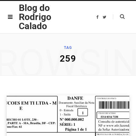
Blog do
Rodrigo
F
T
a
w
Calado
c
i
e
t
b
t
o
e
o
r
ROWSI
k
TAG
259