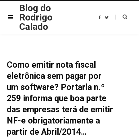
Blog do
Rodrigo
F
T
a
w
Calado
c
i
e
t
b
t
o
e
o
r
k
Como emitir nota fiscal
eletrônica sem pagar por
um software? Portaria n.º
259 informa que boa parte
das empresas terá de emitir
NF-e obrigatoriamente a
partir de Abril/2014…