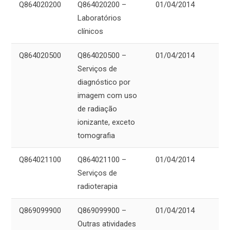
Q864020200
Q864020200 –
01/04/2014
Laboratórios
clínicos
Q864020500
Q864020500 –
01/04/2014
Serviços de
diagnóstico por
imagem com uso
de radiação
ionizante, exceto
tomografia
Q864021100
Q864021100 –
01/04/2014
Serviços de
radioterapia
Q869099900
Q869099900 –
01/04/2014
Outras atividades