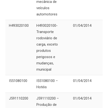
mecânica de
veículos
automotores
H493020100
H493020100-
01/04/2014
Transporte
rodoviário de
carga, exceto
produtos
perigosos e
mudanças,
municipal
I551080100
I551080100 –
01/04/2014
Hotéis
J591110200
J591110200 –
01/04/2014
Produção de