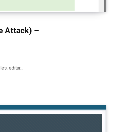
e Attack) –
les, editar…