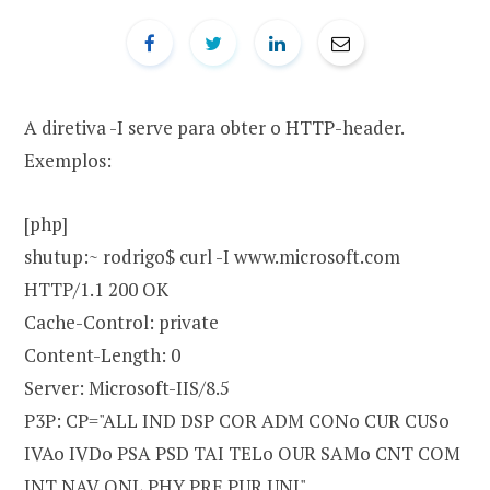
A diretiva -I serve para obter o HTTP-header.
Exemplos:
[php]
shutup:~ rodrigo$ curl -I www.microsoft.com
HTTP/1.1 200 OK
Cache-Control: private
Content-Length: 0
Server: Microsoft-IIS/8.5
P3P: CP="ALL IND DSP COR ADM CONo CUR CUSo
IVAo IVDo PSA PSD TAI TELo OUR SAMo CNT COM
INT NAV ONL PHY PRE PUR UNI"