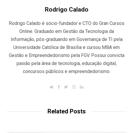
Rodrigo Calado
Rodrigo Calado é sócio-fundador e CTO do Gran Cursos
Online. Graduado em Gestão da Tecnologia da
Informação, pós-graduando em Governança de TI pela
Universidade Católica de Brasília e cursou MBA em
Gestão e Empreendedorismo pela FGV. Possui convicta
paixão pela área de tecnologia, educação digital,
concursos públicos e empreendedorismo.
W
F
T
I
L
e
a
w
n
i
b
c
i
s
n
s
e
t
t
k
i
b
t
a
e
t
o
e
g
d
Related Posts
e
o
r
r
I
k
a
n
m