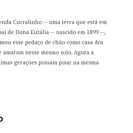
zenda Curralinho — uma terra que está em
pai de Dona Eutália — nascido em 1899 —,
irmou esse pedaço de chão como casa dos
m e amaram nesse mesmo solo. Agora a
óximas gerações possam pisar na mesma
o