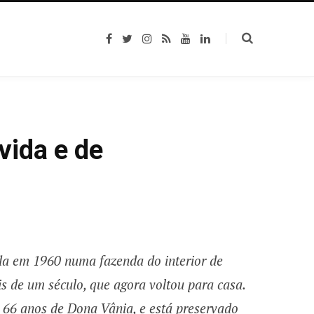
F
T
I
R
Y
L
a
w
n
S
o
i
c
i
s
S
u
n
e
t
t
T
k
b
t
a
u
e
o
e
g
b
d
o
r
r
e
I
k
a
n
m
vida e de
ida em 1960 numa fazenda do interior de
 de um século, que agora voltou para casa.
os 66 anos de Dona Vânia, e está preservado