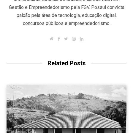
Gestão e Empreendedorismo pela FGV. Possui convicta
paixão pela área de tecnologia, educação digital,
concursos públicos e empreendedorismo.
W
F
T
I
L
e
a
w
n
i
b
c
i
s
n
s
e
t
t
k
i
b
t
a
e
t
o
e
g
d
Related Posts
e
o
r
r
I
k
a
n
m