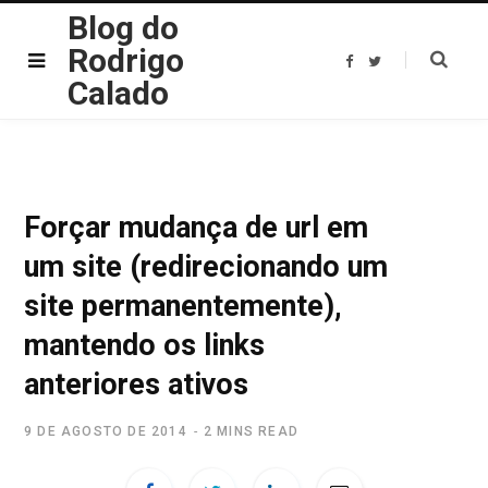
Blog do
Rodrigo
F
T
a
w
Calado
c
i
e
t
b
t
o
e
o
r
k
Forçar mudança de url em
um site (redirecionando um
site permanentemente),
mantendo os links
anteriores ativos
9 DE AGOSTO DE 2014
2 MINS READ