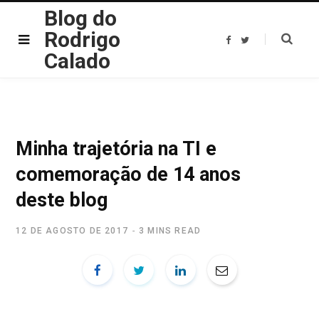
Blog do
Rodrigo
F
T
a
w
Calado
c
i
e
t
b
t
o
e
o
r
k
Minha trajetória na TI e
comemoração de 14 anos
deste blog
12 DE AGOSTO DE 2017
3 MINS READ