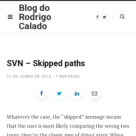
Blog do
Rodrigo
F
T
a
w
Calado
c
i
e
t
b
t
o
e
o
r
k
SVN – Skipped paths
27 DE JUNHO DE 2016
1 MIN READ
Whatever the case, the “skipped” message means
that the user is most likely comparing the wrong two
trees; they’re the classic sign of driver error. When