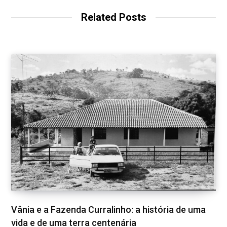
i
b
t
a
e
t
o
e
g
d
Related Posts
e
o
r
r
I
k
a
n
m
Vânia e a Fazenda Curralinho: a história de uma
vida e de uma terra centenária