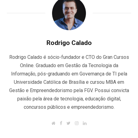
Rodrigo Calado
Rodrigo Calado é sócio-fundador e CTO do Gran Cursos
Online. Graduado em Gestão da Tecnologia da
Informação, pós-graduando em Governança de TI pela
Universidade Católica de Brasília e cursou MBA em
Gestão e Empreendedorismo pela FGV. Possui convicta
paixão pela área de tecnologia, educação digital,
concursos públicos e empreendedorismo.
W
F
T
I
L
e
a
w
n
i
b
c
i
s
n
s
e
t
t
k