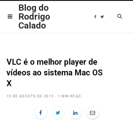
Blog do
Rodrigo
F
T
a
w
Calado
c
i
e
t
b
t
o
e
o
r
k
VLC é o melhor player de
vídeos ao sistema Mac OS
X
15 DE AGOSTO DE 2013
1 MIN READ