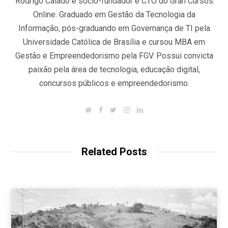
Rodrigo Calado é sócio-fundador e CTO do Gran Cursos
Online. Graduado em Gestão da Tecnologia da
Informação, pós-graduando em Governança de TI pela
Universidade Católica de Brasília e cursou MBA em
Gestão e Empreendedorismo pela FGV. Possui convicta
paixão pela área de tecnologia, educação digital,
concursos públicos e empreendedorismo.
W
F
T
I
L
e
a
w
n
i
b
c
i
s
n
s
e
t
t
k
i
b
t
a
e
t
o
e
g
d
Related Posts
e
o
r
r
I
k
a
n
m